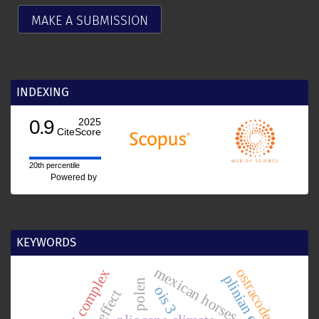
MAKE A SUBMISSION
INDEXING
0.9
2025
CiteScore
20th percentile
Powered by
KEYWORDS
mexican horses
ostracode
sonobari complex
plinian eruption
polen
ois 3