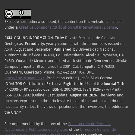
Except where otherwise noted, the content on this website is licensed
under a
Creative Commons Attribution 4.0 International License
.
CATALOGUING INFORMATION.
Title:
Revista Mexicana de Ciencias
Geológicas.
Periodicity
:
yearly
volumes
with
three
numbers
issued
on
April
,
August
and
December.
Published by
Universidad Nacional
Autónoma de México (UNAM), Cd. Universitaria, Alcaldía Coyoacán, C.P.
04510, Ciudad de México, and edited at Instituto de Geociencias, UNAM-
Campus Juriquilla, Blvd. Juriquilla 3001, Col. Juriquilla, C.P. 76230,
Querétaro, Querétaro; Phone: +52 442-238-1104; URL:
https://rmcg.unam.mx/;
Production editor: J Jesús Silva Corona.
INDAUTOR
Certificate
of Exclusive Right to the Use of the Journal Title
:
04-2008-071013082300-203;
ISSN
-L
2007
-2902; ISSN 1026-8774 (Print);
ISSN
2007
-2902 (Online). Last update:
August 1st, 2026
. The views and
opinions expressed in the articles are those of the author and do not
necessarily reflect the views or positions of the reviewers, the editors or
the UNAM.
Site implemented by the crew of the
Subdirección de Revistas
Académicas y Publicaciones Digitales
of the
Dirección General de