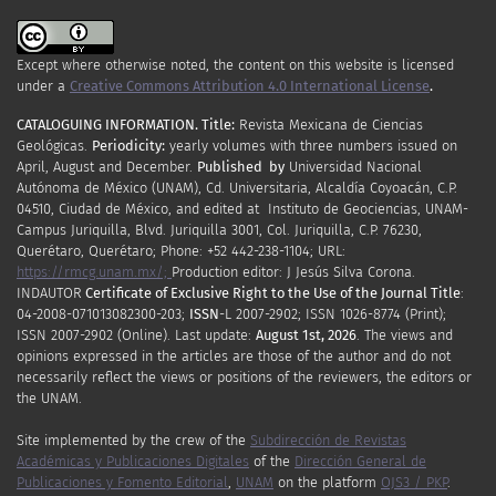
Except where otherwise noted, the content on this website is licensed
under a
Creative Commons Attribution 4.0 International License
.
CATALOGUING INFORMATION.
Title:
Revista Mexicana de Ciencias
Geológicas.
Periodicity
:
yearly
volumes
with
three
numbers
issued
on
April
,
August
and
December.
Published by
Universidad Nacional
Autónoma de México (UNAM), Cd. Universitaria, Alcaldía Coyoacán, C.P.
04510, Ciudad de México, and edited at Instituto de Geociencias, UNAM-
Campus Juriquilla, Blvd. Juriquilla 3001, Col. Juriquilla, C.P. 76230,
Querétaro, Querétaro; Phone: +52 442-238-1104; URL:
https://rmcg.unam.mx/;
Production editor: J Jesús Silva Corona.
INDAUTOR
Certificate
of Exclusive Right to the Use of the Journal Title
:
04-2008-071013082300-203;
ISSN
-L
2007
-2902; ISSN 1026-8774 (Print);
ISSN
2007
-2902 (Online). Last update:
August 1st, 2026
. The views and
opinions expressed in the articles are those of the author and do not
necessarily reflect the views or positions of the reviewers, the editors or
the UNAM.
Site implemented by the crew of the
Subdirección de Revistas
Académicas y Publicaciones Digitales
of the
Dirección General de
Publicaciones y Fomento Editorial
,
UNAM
on the platform
OJS3 / PKP
.