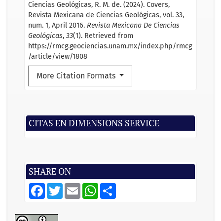
Ciencias Geológicas, R. M. de. (2024). Covers,
Revista Mexicana de Ciencias Geológicas, vol. 33,
num. 1, April 2016.
Revista Mexicana De Ciencias
Geológicas
,
33
(1). Retrieved from
https://rmcg.geociencias.unam.mx/index.php/rmcg
/article/view/1808
More Citation Formats
CITAS EN DIMENSIONS SERVICE
SHARE ON
F
T
E
W
S
a
w
m
h
h
c
i
a
a
a
e
t
i
t
r
b
t
l
s
e