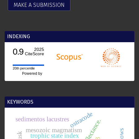
MAKE A SUBMISSION
INDEXING
0.9
2025
CiteScore
20th percentile
Powered by
KEYWORDS
ostracode
sedimentos lacustres
mesozoic magmatism
trophic state index