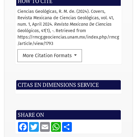
HOW TO CITE
Ciencias Geológicas, R. M. de. (2024). Covers,
Revista Mexicana de Ciencias Geológicas, vol. 41,
num. 1, April 2024.
Revista Mexicana De Ciencias
Geológicas
,
41
(1), -. Retrieved from
https://rmcg.geociencias.unam.mx/index.php/rmcg
/article/view/1793
More Citation Formats
CITAS EN DIMENSIONS SERVICE
SHARE ON
F
T
E
W
S
a
w
m
h
h
c
i
a
a
a