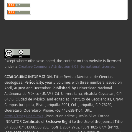
Except where otherwise noted, the content on this website is licensed
under a
Creative Commons Attribution 4.0 International License
.
CATALOGUING INFORMATION.
Title:
Revista Mexicana de Ciencias
Geológicas.
Periodicity
:
yearly
volumes
with
three
numbers
issued
on
April
,
August
and
December.
Published by
Universidad Nacional
Autónoma de México (UNAM), Cd. Universitaria, Alcaldía Coyoacán, C.P.
04510, Ciudad de México, and edited at Instituto de Geociencias, UNAM-
Campus Juriquilla, Blvd. Juriquilla 3001, Col. Juriquilla, C.P. 76230,
Querétaro, Querétaro; Phone: +52 442-238-1104; URL:
https://rmcg.unam.mx/;
Production editor: J Jesús Silva Corona.
INDAUTOR
Certificate
of Exclusive Right to the Use of the Journal Title
:
04-2008-071013082300-203;
ISSN
-L
2007
-2902; ISSN 1026-8774 (Print);