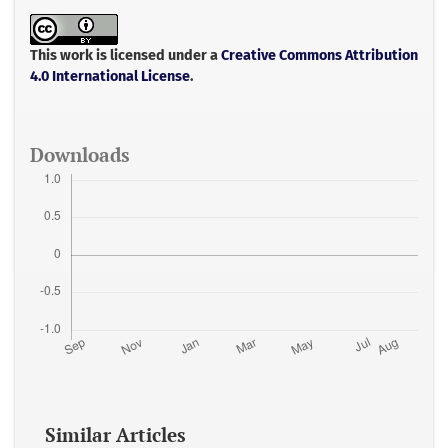
e
t
i
t
r
b
t
l
s
e
o
e
A
o
r
p
This work is licensed under a
Creative Commons Attribution
k
p
4.0 International License
.
Downloads
Similar Articles