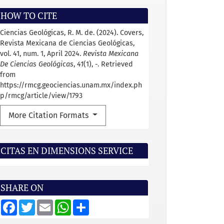
HOW TO CITE
Ciencias Geológicas, R. M. de. (2024). Covers,
Revista Mexicana de Ciencias Geológicas,
vol. 41, num. 1, April 2024.
Revista Mexicana
De Ciencias Geológicas
,
41
(1), -. Retrieved
from
https://rmcg.geociencias.unam.mx/index.ph
p/rmcg/article/view/1793
More Citation Formats
CITAS EN DIMENSIONS SERVICE
SHARE ON
F
T
E
W
S
a
w
m
h
h
c
i
a
a
a