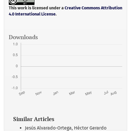
o
e
A
o
r
p
This work is licensed under a
Creative Commons Attribution
k
p
4.0 International License
.
Downloads
Similar Articles
Jesús Alvarado-Ortega, Héctor Gerardo