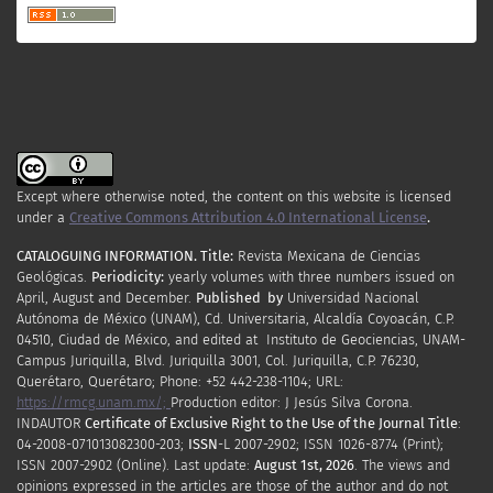
Except where otherwise noted, the content on this website is licensed
under a
Creative Commons Attribution 4.0 International License
.
CATALOGUING INFORMATION.
Title:
Revista Mexicana de Ciencias
Geológicas.
Periodicity
:
yearly
volumes
with
three
numbers
issued
on
April
,
August
and
December.
Published by
Universidad Nacional
Autónoma de México (UNAM), Cd. Universitaria, Alcaldía Coyoacán, C.P.
04510, Ciudad de México, and edited at Instituto de Geociencias, UNAM-
Campus Juriquilla, Blvd. Juriquilla 3001, Col. Juriquilla, C.P. 76230,
Querétaro, Querétaro; Phone: +52 442-238-1104; URL:
https://rmcg.unam.mx/;
Production editor: J Jesús Silva Corona.
INDAUTOR
Certificate
of Exclusive Right to the Use of the Journal Title
:
04-2008-071013082300-203;
ISSN
-L
2007
-2902; ISSN 1026-8774 (Print);
ISSN
2007
-2902 (Online). Last update:
August 1st, 2026
. The views and
opinions expressed in the articles are those of the author and do not