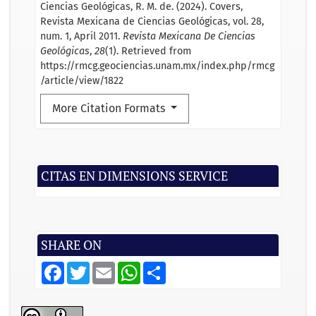
Ciencias Geológicas, R. M. de. (2024). Covers,
Revista Mexicana de Ciencias Geológicas, vol. 28,
num. 1, April 2011.
Revista Mexicana De Ciencias
Geológicas
,
28
(1). Retrieved from
https://rmcg.geociencias.unam.mx/index.php/rmcg
/article/view/1822
More Citation Formats
CITAS EN DIMENSIONS SERVICE
SHARE ON
F
T
E
W
S
a
w
m
h
h
c
i
a
a
a
e
t
i
t
r
b
t
l
s
e