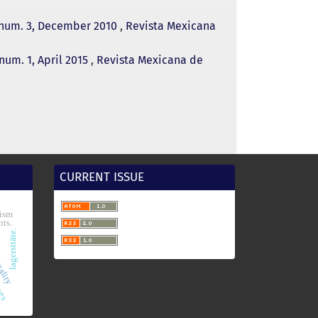
, num. 3, December 2010
,
Revista Mexicana
num. 1, April 2015
,
Revista Mexicana de
CURRENT ISSUE
ism
nts.
lagersttäte.
uality
rses