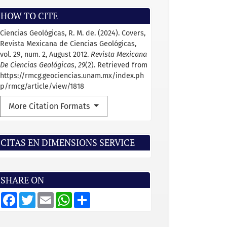
HOW TO CITE
Ciencias Geológicas, R. M. de. (2024). Covers,
Revista Mexicana de Ciencias Geológicas,
vol. 29, num. 2, August 2012.
Revista Mexicana
De Ciencias Geológicas
,
29
(2). Retrieved from
https://rmcg.geociencias.unam.mx/index.ph
p/rmcg/article/view/1818
More Citation Formats
CITAS EN DIMENSIONS SERVICE
SHARE ON
F
T
E
W
S
a
w
m
h
h
c
i
a
a
a
e
t
i
t
r