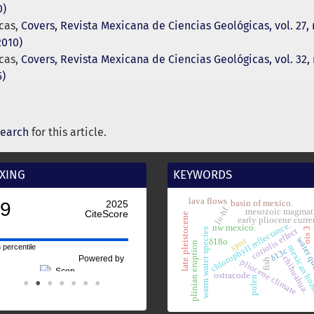
0)
cas,
Covers, Revista Mexicana de Ciencias Geológicas, vol. 27
2010)
cas,
Covers, Revista Mexicana de Ciencias Geológicas, vol. 32, 
5)
search
for this article.
XING
KEYWORDS
lava flows
.9
2025
basin of mexico.
lu-hf
mesozoic magmat
CiteScore
late pleistocene
early pliocene curre
chlorophyll reflectance.
nw mexico.
ois 3
coriolis effect
warm water species
water q
spot
δ18o
plinian eruption
 percentile
mexican ho
δ13c
Powered by
chihuahua.
fish
pliocene climate
ostracode
polen