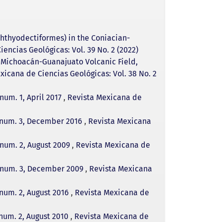
b
t
l
s
e
o
e
A
o
r
p
k
p
chthyodectiformes) in the Coniacian-
encias Geológicas: Vol. 39 No. 2 (2022)
 Michoacán-Guanajuato Volcanic Field,
xicana de Ciencias Geológicas: Vol. 38 No. 2
num. 1, April 2017
,
Revista Mexicana de
, num. 3, December 2016
,
Revista Mexicana
 num. 2, August 2009
,
Revista Mexicana de
6, num. 3, December 2009
,
Revista Mexicana
 num. 2, August 2016
,
Revista Mexicana de
 num. 2, August 2010
,
Revista Mexicana de