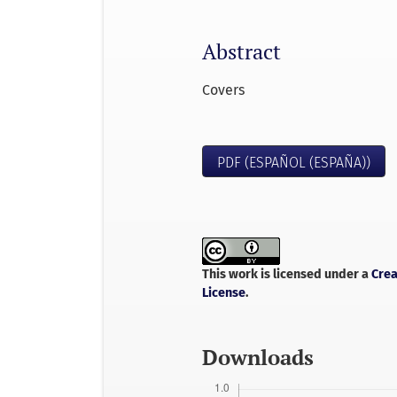
Abstract
Covers
PDF (ESPAÑOL (ESPAÑA))
This work is licensed under a
Crea
License
.
Downloads