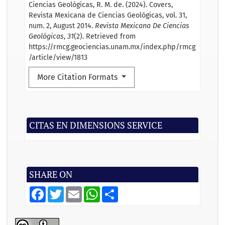
Ciencias Geológicas, R. M. de. (2024). Covers,
Revista Mexicana de Ciencias Geológicas, vol. 31,
num. 2, August 2014.
Revista Mexicana De Ciencias
Geológicas
,
31
(2). Retrieved from
https://rmcg.geociencias.unam.mx/index.php/rmcg
/article/view/1813
More Citation Formats
CITAS EN DIMENSIONS SERVICE
SHARE ON
F
T
E
W
S
a
w
m
h
h
c
i
a
a
a
e
t
i
t
r
b
t
l
s
e