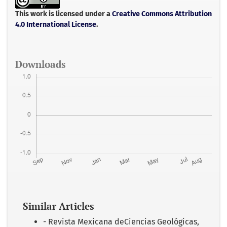
o
e
A
o
r
p
This work is licensed under a
Creative Commons Attribution
k
p
4.0 International License
.
Downloads
Similar Articles
- Revista Mexicana deCiencias Geológicas,