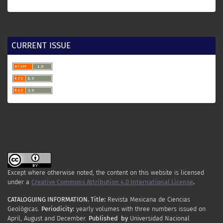
CURRENT ISSUE
Except where otherwise noted, the content on this website is licensed
under a
Creative Commons Attribution 4.0 International License
.
CATALOGUING INFORMATION.
Title:
Revista Mexicana de Ciencias
Geológicas.
Periodicity
:
yearly
volumes
with
three
numbers
issued
on
April
,
August
and
December.
Published by
Universidad Nacional