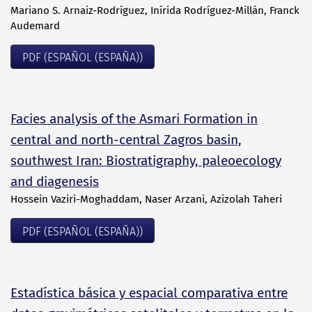
Mariano S. Arnaiz-Rodríguez, Inírida Rodríguez-Millán, Franck
Audemard
PDF (ESPAÑOL (ESPAÑA))
Facies analysis of the Asmari Formation in
central and north-central Zagros basin,
southwest Iran: Biostratigraphy, paleoecology
and diagenesis
Hossein Vaziri-Moghaddam, Naser Arzani, Azizolah Taheri
PDF (ESPAÑOL (ESPAÑA))
Estadística básica y espacial comparativa entre