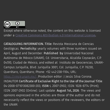
Except where otherwise noted, the content on this website is licensed
under a
Creative Commons Attribution 4.0 International License
.
CATALOGUING INFORMATION.
Title:
Revista Mexicana de Ciencias
Geológicas.
Periodicity
:
yearly
volumes
with
three
numbers
issued
on
April
,
August
and
December.
Published by
Universidad Nacional
Autónoma de México (UNAM), Cd. Universitaria, Alcaldía Coyoacán, C.P.
04510, Ciudad de México, and edited at Instituto de Geociencias, UNAM-
Campus Juriquilla, Blvd. Juriquilla 3001, Col. Juriquilla, C.P. 76230,
Querétaro, Querétaro; Phone: +52 442-238-1104; URL:
https://rmcg.unam.mx/;
Production editor: J Jesús Silva Corona.
INDAUTOR
Certificate
of Exclusive Right to the Use of the Journal Title
:
04-2008-071013082300-203;
ISSN
-L
2007
-2902; ISSN 1026-8774 (Print);
ISSN
2007
-2902 (Online). Last update:
August 1st, 2026
. The views and
opinions expressed in the articles are those of the author and do not
necessarily reflect the views or positions of the reviewers, the editors or
the UNAM.