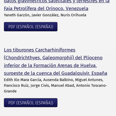
datos gravimétricos satelitales y terrestres en la
Faja Petrolífera del Orinoco, Venezuela
Yaneth Garzón, Javier González, Nuris Orihuela
PDF (ESPAÑOL (ESPAÑA))
Los tiburones Carcharhiniformes
(Chondrichthyes, Galeomorphii) del Plioceno
inferior de la Formación Arenas de Huelva,
suroeste de la cuenca del Guadalquivir, España
Edith Xio Mara García, Ausenda Balbino, Miguel Antunes,
Francisco Ruiz, Jorge Civis, Manuel Abad, Antonio Toscano-
Grande
PDF (ESPAÑOL (ESPAÑA))