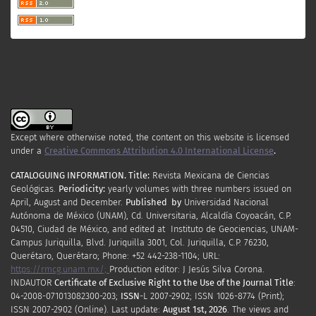
Except where otherwise noted, the content on this website is licensed
under a
Creative Commons Attribution 4.0 International License
.
CATALOGUING INFORMATION.
Title:
Revista Mexicana de Ciencias
Geológicas.
Periodicity
:
yearly
volumes
with
three
numbers
issued
on
April
,
August
and
December.
Published by
Universidad Nacional
Autónoma de México (UNAM), Cd. Universitaria, Alcaldía Coyoacán, C.P.
04510, Ciudad de México, and edited at Instituto de Geociencias, UNAM-
Campus Juriquilla, Blvd. Juriquilla 3001, Col. Juriquilla, C.P. 76230,
Querétaro, Querétaro; Phone: +52 442-238-1104; URL:
https://rmcg.unam.mx/;
Production editor: J Jesús Silva Corona.
INDAUTOR
Certificate
of Exclusive Right to the Use of the Journal Title
:
04-2008-071013082300-203;
ISSN
-L
2007
-2902; ISSN 1026-8774 (Print);
ISSN
2007
-2902 (Online). Last update:
August 1st, 2026
. The views and