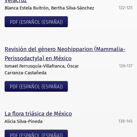
Veracruz
Blanca Estela Buitrón, Bertha Silva-Sánchez
122-125
PDF (ESPAÑOL (ESPAÑA))
Revisión del género Neohipparion (Mammalia-
Perissodactyla) en México
Ismael Ferrusquía-Villafranca, Óscar
126-137
Carranza-Castañeda
PDF (ESPAÑOL (ESPAÑA))
La flora triásica de México
Alicia Silva-Pineda
138-145
PDF (ESPAÑOL (ESPAÑA))