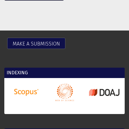
MAKE A SUBMISSION
INDEXING
25
re
by