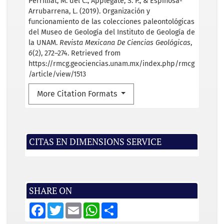
Perrilliat, M. del C., Applegate, S. P., & Espinosa-
Arrubarrena, L. (2019). Organización y
funcionamiento de las colecciones paleontológicas
del Museo de Geología del Instituto de Geología de
la UNAM.
Revista Mexicana De Ciencias Geológicas
,
6
(2), 272–274. Retrieved from
https://rmcg.geociencias.unam.mx/index.php/rmcg
/article/view/1513
More Citation Formats
CITAS EN DIMENSIONS SERVICE
SHARE ON
F
T
E
W
S
a
w
m
h
h
c
i
a
a
a