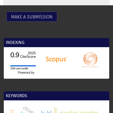
MAKE A SUBMISSION
INDEXING
0.9
2025
CiteScore
20th percentile
Powered by
KEYWORDS
sonobari complex
lu-hf