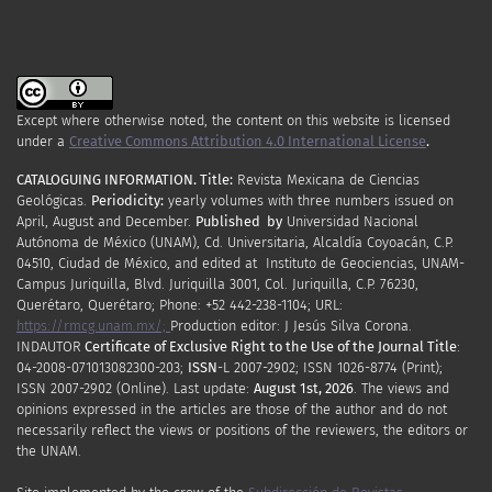
Except where otherwise noted, the content on this website is licensed
under a
Creative Commons Attribution 4.0 International License
.
CATALOGUING INFORMATION.
Title:
Revista Mexicana de Ciencias
Geológicas.
Periodicity
:
yearly
volumes
with
three
numbers
issued
on
April
,
August
and
December.
Published by
Universidad Nacional
Autónoma de México (UNAM), Cd. Universitaria, Alcaldía Coyoacán, C.P.
04510, Ciudad de México, and edited at Instituto de Geociencias, UNAM-
Campus Juriquilla, Blvd. Juriquilla 3001, Col. Juriquilla, C.P. 76230,
Querétaro, Querétaro; Phone: +52 442-238-1104; URL:
https://rmcg.unam.mx/;
Production editor: J Jesús Silva Corona.
INDAUTOR
Certificate
of Exclusive Right to the Use of the Journal Title
:
04-2008-071013082300-203;
ISSN
-L
2007
-2902; ISSN 1026-8774 (Print);
ISSN
2007
-2902 (Online). Last update:
August 1st, 2026
. The views and
opinions expressed in the articles are those of the author and do not
necessarily reflect the views or positions of the reviewers, the editors or
the UNAM.