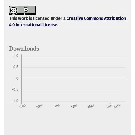
e
t
i
t
r
b
t
l
s
e
o
e
A
o
r
p
This work is licensed under a
Creative Commons Attribution
k
p
4.0 International License
.
Downloads