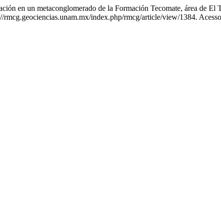
ón en un metaconglomerado de la Formación Tecomate, área de El T
ps://rmcg.geociencias.unam.mx/index.php/rmcg/article/view/1384. Acess